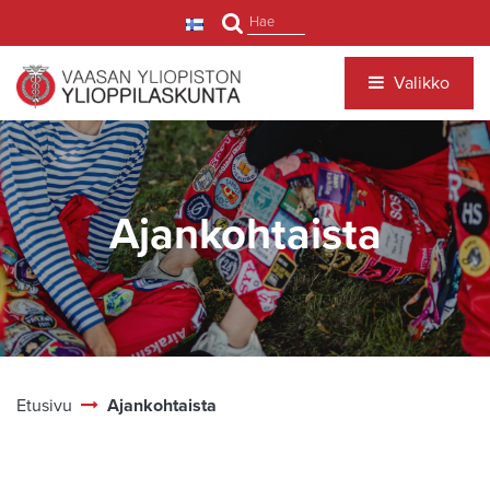
Siirry pääsisältöön
Hae
Valikko
Ajankohtaista
Etusivu
Ajankohtaista