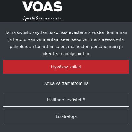
Tämä sivusto käyttää pakollisia evästeitä sivuston toiminnan
ja tietoturvan varmentamiseen sekä valinnaisia evästeitä
palveluiden toimittamiseen, mainosten personointiin ja
liikenteen analysointiin.
Hyväksy kaikki
Jatka välttämättömillä
Hallinnoi evästeitä
© 2025 Vaasan yliopiston ylioppilaskunta / Verkkosivusto
atFlow
Oy
Lisätietoja