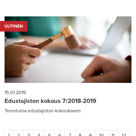
UUTINEN
15.01.2019
Edustajiston kokous 7/2018-2019
Tervetuloa edustajiston kokoukseen
1
2
3
4
5
6
7
8
9
10
11
12