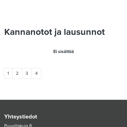
Kannanotot ja lausunnot
Ei sisältöä
1
2
3
4
Yhteystiedot
Puuvillakuja 8