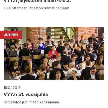
VYY:n järjestöseminaari 4.-5.2.
Tule ottamaan järjestöhommat haltuun!
UUTINEN
16.01.2019
VYY:n 51. vuosijuhla
Tervetuloa juhlimaan kanssamme.