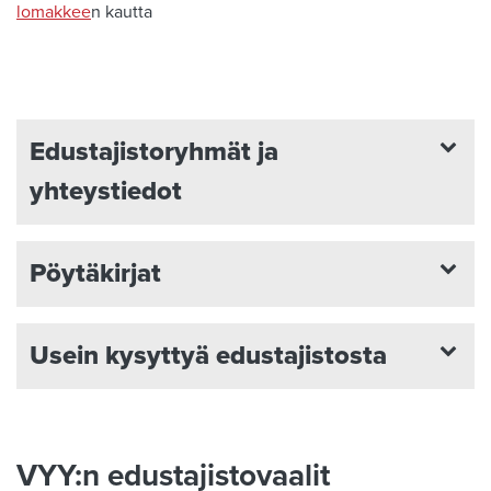
lomakkee
n kautta
Edustajistoryhmät ja
yhteystiedot
Pöytäkirjat
Usein kysyttyä edustajistosta
VYY:n edustajistovaalit