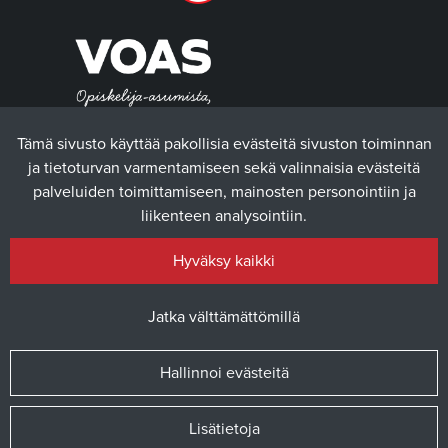
Tämä sivusto käyttää pakollisia evästeitä sivuston toiminnan
ja tietoturvan varmentamiseen sekä valinnaisia evästeitä
palveluiden toimittamiseen, mainosten personointiin ja
liikenteen analysointiin.
Hyväksy kaikki
Jatka välttämättömillä
Hallinnoi evästeitä
© 2025 Vaasan yliopiston ylioppilaskunta / Verkkosivusto
atFlow
Oy
Lisätietoja