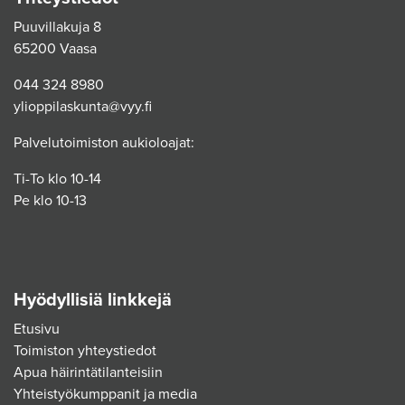
Puuvillakuja 8
65200 Vaasa
044 324 8980
ylioppilaskunta@vyy.fi
Palvelutoimiston aukioloajat:
Ti-To klo 10-14
Pe klo 10-13
Hyödyllisiä linkkejä
Etusivu
Toimiston yhteystiedot
Apua häirintätilanteisiin
Yhteistyökumppanit ja media