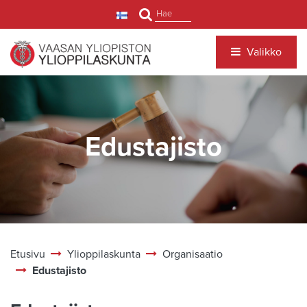
Siirry pääsisältöön
Hae
Valikko
Edustajisto
Etusivu
Ylioppilaskunta
Organisaatio
Edustajisto