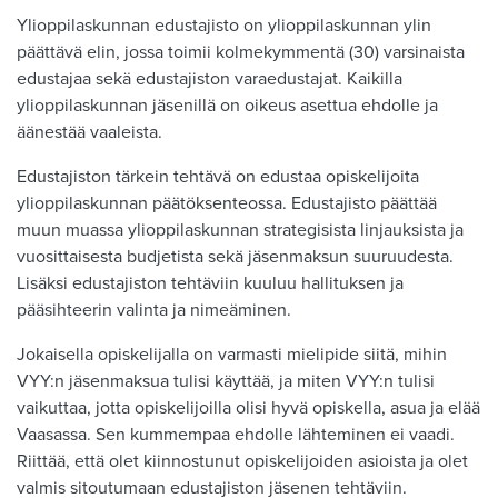
Ylioppilaskunnan edustajisto on ylioppilaskunnan ylin
päättävä elin, jossa toimii kolmekymmentä (30) varsinaista
edustajaa sekä edustajiston varaedustajat. Kaikilla
ylioppilaskunnan jäsenillä on oikeus asettua ehdolle ja
äänestää vaaleista.
Edustajiston tärkein tehtävä on edustaa opiskelijoita
ylioppilaskunnan päätöksenteossa. Edustajisto päättää
muun muassa ylioppilaskunnan strategisista linjauksista ja
vuosittaisesta budjetista sekä jäsenmaksun suuruudesta.
Lisäksi edustajiston tehtäviin kuuluu hallituksen ja
pääsihteerin valinta ja nimeäminen.
Jokaisella opiskelijalla on varmasti mielipide siitä, mihin
VYY:n jäsenmaksua tulisi käyttää, ja miten VYY:n tulisi
vaikuttaa, jotta opiskelijoilla olisi hyvä opiskella, asua ja elää
Vaasassa. Sen kummempaa ehdolle lähteminen ei vaadi.
Riittää, että olet kiinnostunut opiskelijoiden asioista ja olet
valmis sitoutumaan edustajiston jäsenen tehtäviin.