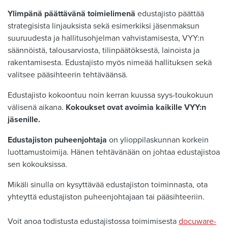
Ylimpänä päättävänä toimielimenä
edustajisto päättää
strategisista linjauksista sekä esimerkiksi jäsenmaksun
suuruudesta ja hallitusohjelman vahvistamisesta, VYY:n
säännöistä, talousarviosta, tilinpäätöksestä, lainoista ja
rakentamisesta. Edustajisto myös nimeää hallituksen sekä
valitsee pääsihteerin tehtäväänsä.
Edustajisto kokoontuu noin kerran kuussa syys-toukokuun
välisenä aikana.
Kokoukset ovat avoimia kaikille VYY:n
jäsenille.
Edustajiston puheenjohtaja
on ylioppilaskunnan korkein
luottamustoimija. Hänen tehtävänään on johtaa edustajistoa
sen kokouksissa.
Mikäli sinulla on kysyttävää edustajiston toiminnasta, ota
yhteyttä edustajiston puheenjohtajaan tai pääsihteeriin.
Voit anoa todistusta edustajistossa toimimisesta
docuware-