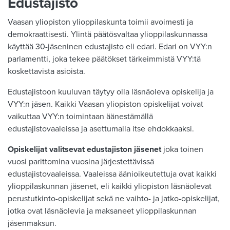
Edustajisto
Vaasan yliopiston ylioppilaskunta toimii avoimesti ja
demokraattisesti. Ylintä päätösvaltaa ylioppilaskunnassa
käyttää 30-jäseninen edustajisto eli edari. Edari on VYY:n
parlamentti, joka tekee päätökset tärkeimmistä VYY:tä
koskettavista asioista.
Edustajistoon kuuluvan täytyy olla läsnäoleva opiskelija ja
VYY:n jäsen. Kaikki Vaasan yliopiston opiskelijat voivat
vaikuttaa VYY:n toimintaan äänestämällä
edustajistovaaleissa ja asettumalla itse ehdokkaaksi.
Opiskelijat valitsevat edustajiston jäsenet
joka toinen
vuosi parittomina vuosina järjestettävissä
edustajistovaaleissa. Vaaleissa äänioikeutettuja ovat kaikki
ylioppilaskunnan jäsenet, eli kaikki yliopiston läsnäolevat
perustutkinto-opiskelijat sekä ne vaihto- ja jatko-opiskelijat,
jotka ovat läsnäolevia ja maksaneet ylioppilaskunnan
jäsenmaksun.