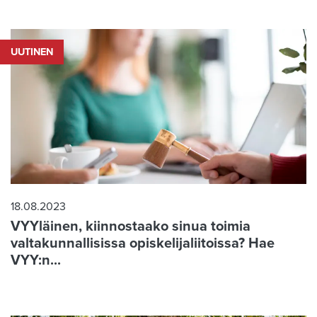
UUTINEN
18.08.2023
VYYläinen, kiinnostaako sinua toimia
valtakunnallisissa opiskelijaliitoissa? Hae
VYY:n...