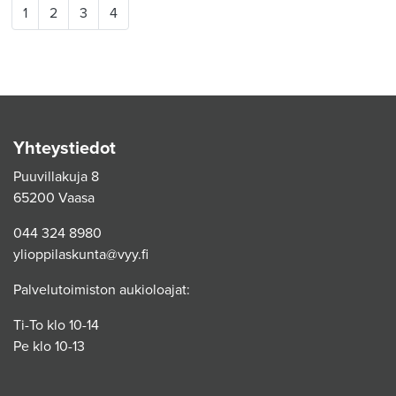
1
2
3
4
Yhteystiedot
Puuvillakuja 8
65200 Vaasa
044 324 8980
ylioppilaskunta@vyy.fi
Palvelutoimiston aukioloajat:
Ti-To klo 10-14
Pe klo 10-13