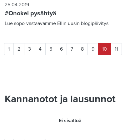
25.04.2019
#Onokei pysähtyä
Lue sopo-vastaavamme Ellin uusin blogipäivitys
1
2
3
4
5
6
7
8
9
10
11
Kannanotot ja lausunnot
Ei sisältöä