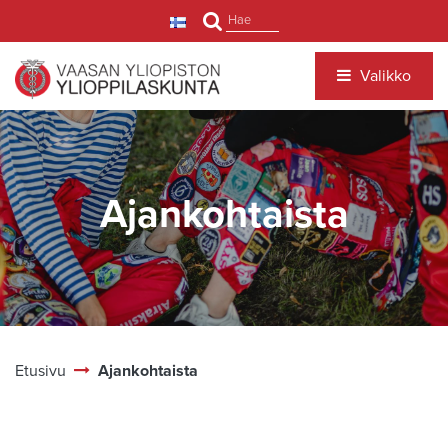
Siirry pääsisältöön
Hae
Valikko
Ajankohtaista
Etusivu
Ajankohtaista