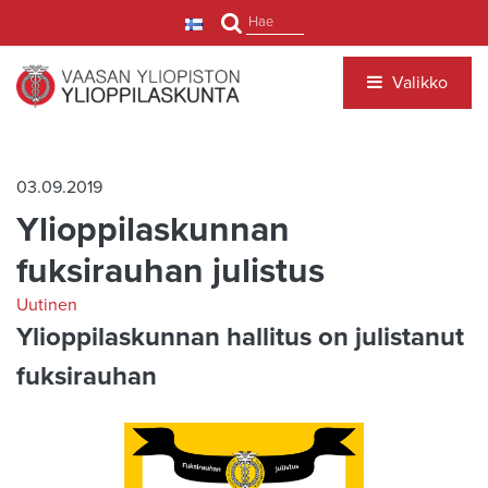
Siirry pääsisältöön
Hae
Valikko
03.09.2019
Ylioppilaskunnan
fuksirauhan julistus
Uutinen
Ylioppilaskunnan hallitus on julistanut
fuksirauhan