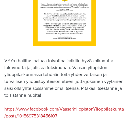
VYY:n hallitus haluaa toivottaa kaikille hyvää alkanutta
lukuvuotta ja julistaa fuksirauhan. Vaasan yliopiston
ylioppilaskunnassa tehdään töitä yhdenvertaisen ja
turvallisen yliopistoyhteisön eteen, jotta jokainen vyyläinen
saisi olla yhteisössämme oma itsensä. Pitäkää itsestänne ja
toisistanne huolta!
https://www.facebook.com/VaasanYliopistonYlioppilaskunta
/posts/10156975318456107