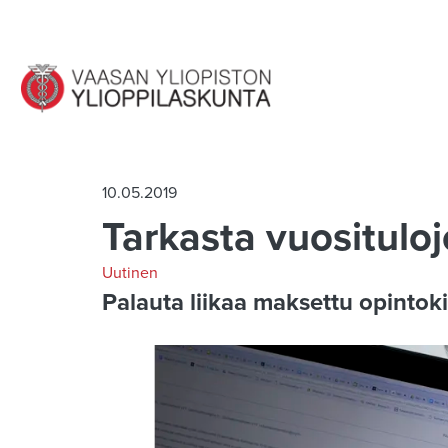
Siirry pääsisältöön
10.05.2019
Tarkasta vuositulo
Uutinen
Palauta liikaa maksettu opinto