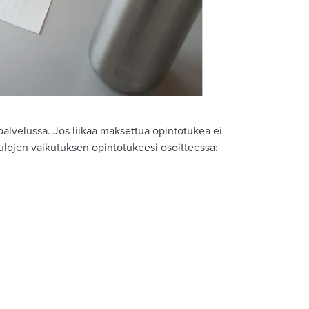
palvelussa. Jos liikaa maksettua opintotukea ei
situlojen vaikutuksen opintotukeesi osoitteessa: