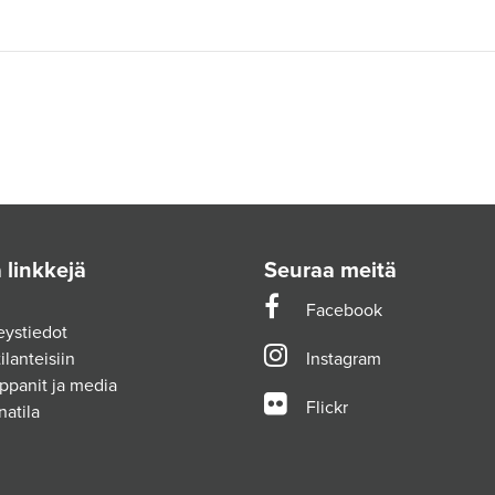
 linkkejä
Seuraa meitä
Facebook
eystiedot
ilanteisiin
Instagram
ppanit ja media
Flickr
natila