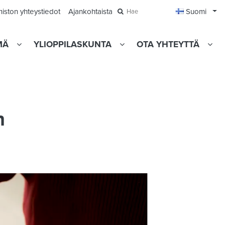
Avaa
miston yhteystiedot
Ajankohtaista
Suomi
Hae
MÄ
YLIOPPILASKUNTA
OTA YHTEYTTÄ
n