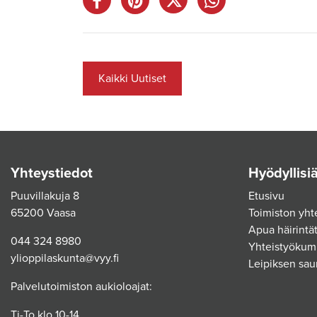
Kaikki Uutiset
Yhteystiedot
Hyödyllisiä
Puuvillakuja 8
Etusivu
65200 Vaasa
Toimiston yht
Apua häirintät
044 324 8980
Yhteistyökum
ylioppilaskunta@vyy.fi
Leipiksen sau
Palvelutoimiston aukioloajat:
Ti-To klo 10-14