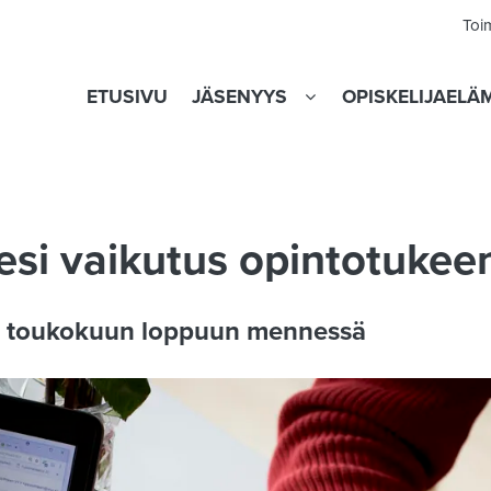
Toi
ETUSIVU
JÄSENYYS
OPISKELIJAELÄ
jesi vaikutus opintotukee
ki toukokuun loppuun mennessä