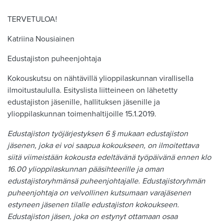
TERVETULOA!
Katriina Nousiainen
Edustajiston puheenjohtaja
Kokouskutsu on nähtävillä ylioppilaskunnan virallisella
ilmoitustaululla. Esityslista liitteineen on lähetetty
edustajiston jäsenille, hallituksen jäsenille ja
ylioppilaskunnan toimenhaltijoille 15.1.2019.
Edustajiston työjärjestyksen 6 § mukaan edustajiston
jäsenen, joka ei voi saapua kokoukseen, on ilmoitettava
siitä viimeistään kokousta edeltävänä työpäivänä ennen klo
16.00 ylioppilaskunnan pääsihteerille ja oman
edustajistoryhmänsä puheenjohtajalle. Edustajistoryhmän
puheenjohtaja on velvollinen kutsumaan varajäsenen
estyneen jäsenen tilalle edustajiston kokoukseen.
Edustajiston jäsen, joka on estynyt ottamaan osaa