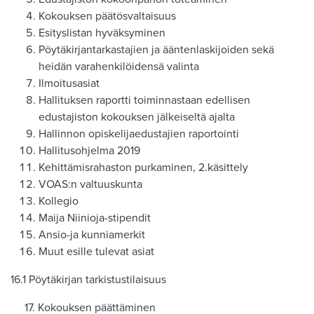
Kokouksen päätösvaltaisuus
Esityslistan hyväksyminen
Pöytäkirjantarkastajien ja ääntenlaskijoiden sekä
heidän varahenkilöidensä valinta
Ilmoitusasiat
Hallituksen raportti toiminnastaan edellisen
edustajiston kokouksen jälkeiseltä ajalta
Hallinnon opiskelijaedustajien raportointi
Hallitusohjelma 2019
Kehittämisrahaston purkaminen, 2.käsittely
VOAS:n valtuuskunta
Kollegio
Maija Niinioja-stipendit
Ansio-ja kunniamerkit
Muut esille tulevat asiat
16.1 Pöytäkirjan tarkistustilaisuus
17. Kokouksen päättäminen