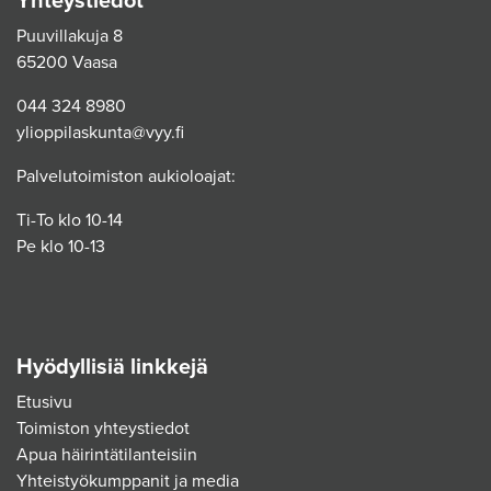
Yhteystiedot
Puuvillakuja 8
65200 Vaasa
044 324 8980
ylioppilaskunta@vyy.fi
Palvelutoimiston aukioloajat:
Ti-To klo 10-14
Pe klo 10-13
Hyödyllisiä linkkejä
Etusivu
Toimiston yhteystiedot
Apua häirintätilanteisiin
Yhteistyökumppanit ja media