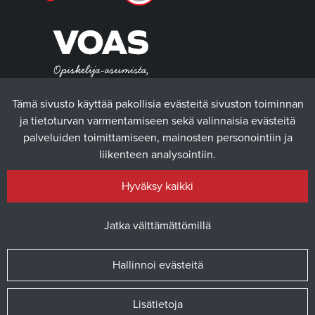
Tämä sivusto käyttää pakollisia evästeitä sivuston toiminnan
ja tietoturvan varmentamiseen sekä valinnaisia evästeitä
palveluiden toimittamiseen, mainosten personointiin ja
liikenteen analysointiin.
Hyväksy kaikki
Jatka välttämättömillä
Hallinnoi evästeitä
© 2025 Vaasan yliopiston ylioppilaskunta / Verkkosivusto
atFlow
Oy
Lisätietoja