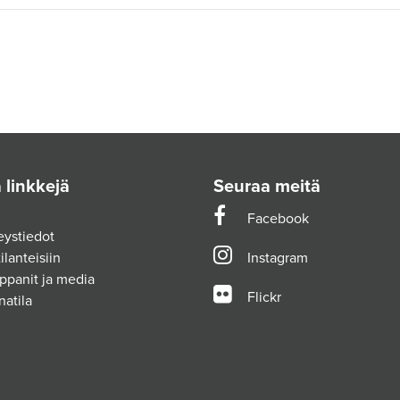
 linkkejä
Seuraa meitä
Facebook
eystiedot
ilanteisiin
Instagram
ppanit ja media
Flickr
natila