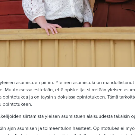
yleisen asumistuen piiriin. Yleinen asumistuki on mahdollistanut 
 Muutoksessa esitetään, että opiskelijat siirretään yleisen asum
a opintotukea ja on täysin sidoksissa opintotukeen. Tämä tarkoitta
ttu opintotukeen.
kelijoiden siirtämistä yleisen asumistuen alaisuudesta takaisin op
esän ajan asumisen ja toimeentulon haasteet. Opintotukea ei myönn