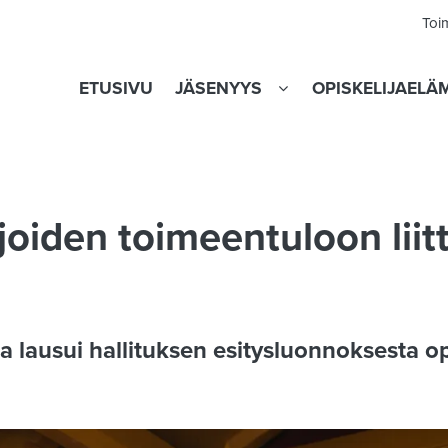
Toi
ETUSIVU
JÄSENYYS
OPISKELIJAELÄ
joiden toimeentuloon liit
a lausui hallituksen esitysluonnoksesta op