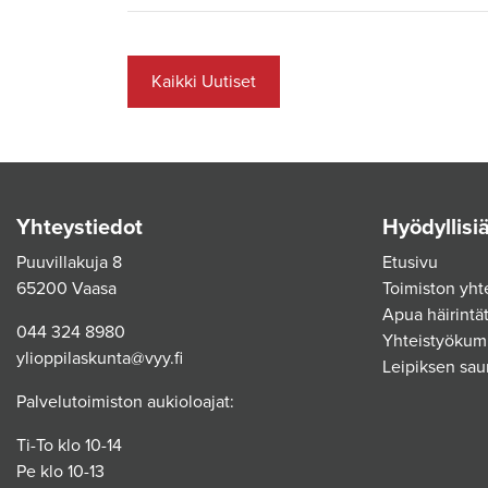
Kaikki Uutiset
Yhteystiedot
Hyödyllisiä
Puuvillakuja 8
Etusivu
65200 Vaasa
Toimiston yht
Apua häirintät
044 324 8980
Yhteistyökum
ylioppilaskunta@vyy.fi
Leipiksen sau
Palvelutoimiston aukioloajat:
Ti-To klo 10-14
Pe klo 10-13