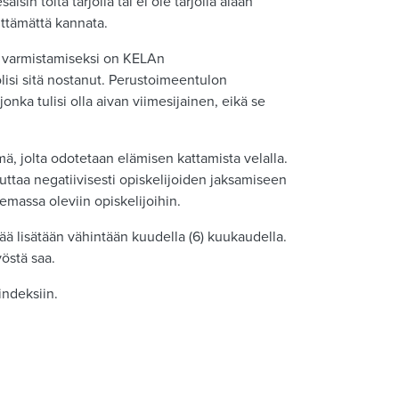
sin töitä tarjolla tai ei ole tarjolla alaan
lttämättä kannata.
n varmistamiseksi on KELAn
lisi sitä nostanut. Perustoimeentulon
nka tulisi olla aivan viimesijainen, eikä se
ä, jolta odotetaan elämisen kattamista velalla.
ttaa negatiivisesti opiskelijoiden jaksamiseen
emassa oleviin opiskelijoihin.
rää lisätään vähintään kuudella (6) kuukaudella.
yöstä saa.
eindeksiin.