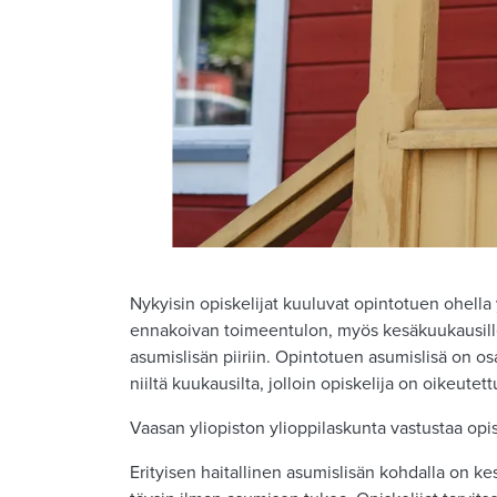
Nykyisin opiskelijat kuuluvat opintotuen ohella 
ennakoivan toimeentulon, myös kesäkuukausille.
asumislisän piiriin. Opintotuen asumislisä on os
niiltä kuukausilta, jolloin opiskelija on oikeute
Vaasan yliopiston ylioppilaskunta vastustaa opis
Erityisen haitallinen asumislisän kohdalla on k