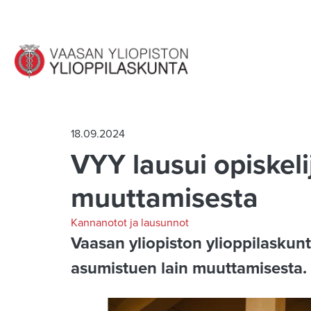
Siirry pääsisältöön
18.09.2024
VYY lausui opiskeli
muuttamisesta
Kannanotot ja lausunnot
Vaasan yliopiston ylioppilaskunt
asumistuen lain muuttamisesta.