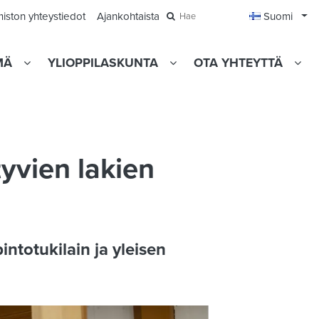
Avaa
miston yhteystiedot
Ajankohtaista
Suomi
Hae
MÄ
YLIOPPILASKUNTA
OTA YHTEYTTÄ
tyvien lakien
intotukilain ja yleisen