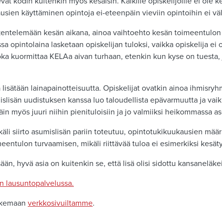
t kodin kuitenkin myös kesäisin. Kaikille opiskelijoille ei ole kesäi
ausien käyttäminen opintoja ei-eteenpäin vieviin opintoihin ei vä
öskentelemään kesän aikana, ainoa vaihtoehto kesän toimeentulo
opintolaina lasketaan opiskelijan tuloksi, vaikka opiskelija ei o
oka kuormittaa KELAa aivan turhaan, etenkin kun kyse on tuesta, jo
isätään lainapainotteisuutta. Opiskelijat ovatkin ainoa ihmisryhm
lisän uudistuksen kanssa luo taloudellista epävarmuutta ja vaiku
n myös juuri niihin pienituloisiin ja jo valmiiksi heikommassa as
ikäli siirto asumislisän pariin toteutuu, opintotukikuukausien mää
eentulon turvaamisen, mikäli riittävää tuloa ei esimerkiksi kesät
sään, hyvä asia on kuitenkin se, että lisä olisi sidottu kansaneläk
n lausuntopalvelussa.
lukemaan
verkkosivuiltamme
.