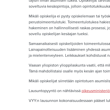
täysin ilman asumisen tukea. Opiskelijat tarvitseva
soveltuvia kesäopintoja, jolloin opintotukikuuk
Mikäli opiskelija ei pysty opiskelemaan tai ty
perustoimeentulotuki. Toimeentulotukea hakiessa 
hakeminen on hallinnollisesti raskas prosessi, j
sovellu opiskelijan kesäajan tueksi.
Samaanaikaisesti opiskelijoiden toimeentulossa l
Lainapainotteisuuden lisääminen yhdessä asumis
ja mielenterveyteen. Leikkaukset kohdistuvat näi
Vaasan yliopiston ylioppilaskunta vaatii, että m
Tämä mahdollistaisi osalle myös kesän ajan toim
Mikäli opiskelijat siirretään opintotuen asumisli
Lausuntopyyntö on nähtävissä
oikeusministeriö
VYY:n lausunnon kokonaisuudessaan pääset 