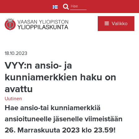
Siirry pääsisältöön
Hae
Valikko
18.10.2023
VYY:n ansio- ja
kunniamerkkien haku on
avattu
Uutinen
Hae ansio-tai kunniamerkkiä
ansioituneelle jäsenelle viimeistään
26. Marraskuuta 2023 klo 23.59!