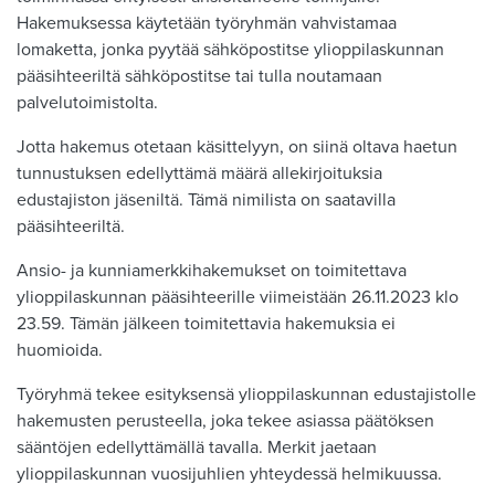
Hakemuksessa käytetään työryhmän vahvistamaa
lomaketta, jonka pyytää sähköpostitse ylioppilaskunnan
pääsihteeriltä sähköpostitse tai tulla noutamaan
palvelutoimistolta.
Jotta hakemus otetaan käsittelyyn, on siinä oltava haetun
tunnustuksen edellyttämä määrä allekirjoituksia
edustajiston jäseniltä. Tämä nimilista on saatavilla
pääsihteeriltä.
Ansio- ja kunniamerkkihakemukset on toimitettava
ylioppilaskunnan pääsihteerille viimeistään 26.11.2023 klo
23.59. Tämän jälkeen toimitettavia hakemuksia ei
huomioida.
Työryhmä tekee esityksensä ylioppilaskunnan edustajistolle
hakemusten perusteella, joka tekee asiassa päätöksen
sääntöjen edellyttämällä tavalla. Merkit jaetaan
ylioppilaskunnan vuosijuhlien yhteydessä helmikuussa.