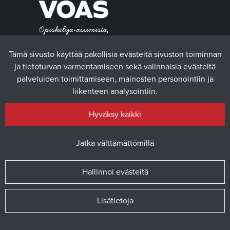
Tämä sivusto käyttää pakollisia evästeitä sivuston toiminnan
ja tietoturvan varmentamiseen sekä valinnaisia evästeitä
palveluiden toimittamiseen, mainosten personointiin ja
liikenteen analysointiin.
Hyväksy kaikki
Jatka välttämättömillä
Hallinnoi evästeitä
© 2025 Vaasan yliopiston ylioppilaskunta / Verkkosivusto
atFlow
Oy
Lisätietoja