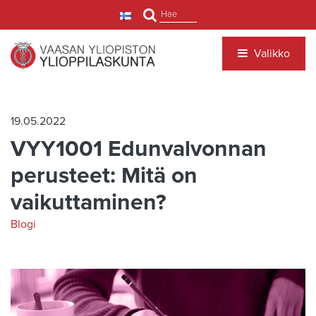
Siirry pääsisältöön
Hae
Valikko
19.05.2022
VYY1001 Edunvalvonnan
perusteet: Mitä on
vaikuttaminen?
Blogi