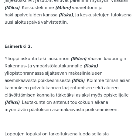
järjestöaktiivit ja tutorit ehtivät paremmin syksyksi Vaasaan
(Miksi)
. Keskustelimme
(Miten)
vararehtorin ja
hakijapalveluiden kanssa
(Kuka)
, ja keskustelujen tuloksena
uusi aloituspäivä vahvistettiin.
Esimerkki 2.
Ylioppilaskunta teki lausunnon
(Miten)
Vaasan kaupungin
Rakennus- ja ympäristölautakunnalle
(Kuka)
yliopistonrannassa sijaitsevan makasiinialueen
asemakaavasta poikkeamisesta
(Mitä)
. Koimme tämän asian
kampuksen palvelukannan laajentumisen sekä alueen
elävöittämisen kannalta tärkeäksi asiaksi myös opiskelijalle
(Miksi)
. Lautakunta on antanut toukokuun aikana
myöntävän päätöksen asemakaavasta poikkeamiseen.
Loppujen lopuksi on tarkoituksena luoda sellaista