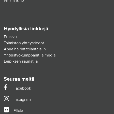
Pe klo 10-13
Hyödyllisiä linkkejä
Etusivu
Toimiston yhteystiedot
Apua häirintätilanteisiin
Yhteistyökumppanit ja media
Leipiksen saunatila
Seuraa meitä
Facebook
Instagram
Flickr