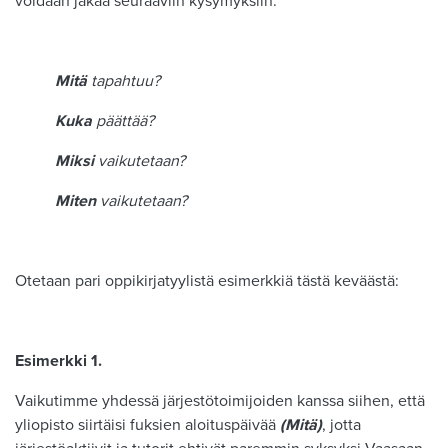
voidaan jakaa seuraaviin kysymyksiin:
Mitä
tapahtuu?
Kuka
päättää?
Miksi
vaikutetaan?
Miten
vaikutetaan?
Otetaan pari oppikirjatyylistä esimerkkiä tästä keväästä:
Esimerkki 1.
Vaikutimme yhdessä järjestötoimijoiden kanssa siihen, että
yliopisto siirtäisi fuksien aloituspäivää
(Mitä)
, jotta