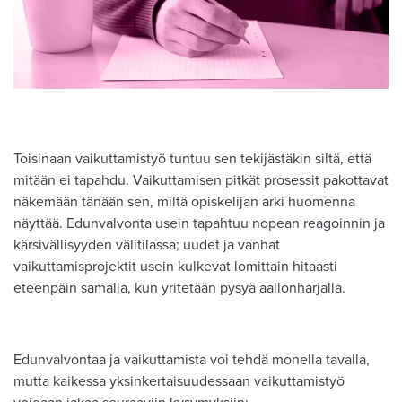
Toisinaan vaikuttamistyö tuntuu sen tekijästäkin siltä, että
mitään ei tapahdu. Vaikuttamisen pitkät prosessit pakottavat
näkemään tänään sen, miltä opiskelijan arki huomenna
näyttää. Edunvalvonta usein tapahtuu nopean reagoinnin ja
kärsivällisyyden välitilassa; uudet ja vanhat
vaikuttamisprojektit usein kulkevat lomittain hitaasti
eteenpäin samalla, kun yritetään pysyä aallonharjalla.
Edunvalvontaa ja vaikuttamista voi tehdä monella tavalla,
mutta kaikessa yksinkertaisuudessaan vaikuttamistyö