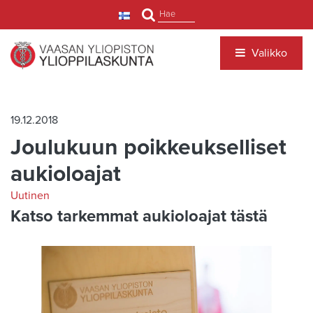
Siirry pääsisältöön
Hae
Valikko
19.12.2018
Joulukuun poikkeukselliset
aukioloajat
Uutinen
Katso tarkemmat aukioloajat tästä