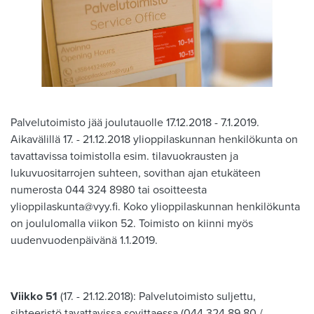
Palvelutoimisto jää joulutauolle 17.12.2018 - 7.1.2019.
Aikavälillä 17. - 21.12.2018 ylioppilaskunnan henkilökunta on
tavattavissa toimistolla esim. tilavuokrausten ja
lukuvuositarrojen suhteen, sovithan ajan etukäteen
numerosta 044 324 8980 tai osoitteesta
ylioppilaskunta@vyy.fi. Koko ylioppilaskunnan henkilökunta
on joululomalla viikon 52. Toimisto on kiinni myös
uudenvuodenpäivänä 1.1.2019.
Viikko 51
(17. - 21.12.2018): Palvelutoimisto suljettu,
sihteeristö tavattavissa sovittaessa (044 324 89 80 /