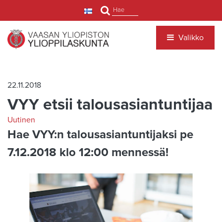
Siirry pääsisältöön
Hae
Valikko
22.11.2018
VYY etsii talousasiantuntijaa
Uutinen
Hae VYY:n talousasiantuntijaksi pe
7.12.2018 klo 12:00 mennessä!