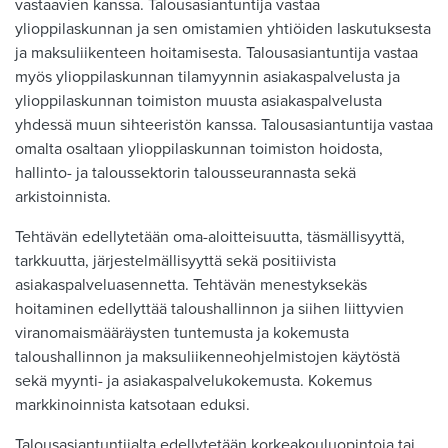
vastaavien kanssa. Talousasiantuntija vastaa
ylioppilaskunnan ja sen omistamien yhtiöiden laskutuksesta
ja maksuliikenteen hoitamisesta. Talousasiantuntija vastaa
myös ylioppilaskunnan tilamyynnin asiakaspalvelusta ja
ylioppilaskunnan toimiston muusta asiakaspalvelusta
yhdessä muun sihteeristön kanssa. Talousasiantuntija vastaa
omalta osaltaan ylioppilaskunnan toimiston hoidosta,
hallinto- ja taloussektorin talousseurannasta sekä
arkistoinnista.
Tehtävän edellytetään oma-aloitteisuutta, täsmällisyyttä,
tarkkuutta, järjestelmällisyyttä sekä positiivista
asiakaspalveluasennetta. Tehtävän menestyksekäs
hoitaminen edellyttää taloushallinnon ja siihen liittyvien
viranomaismääräysten tuntemusta ja kokemusta
taloushallinnon ja maksuliikenneohjelmistojen käytöstä
sekä myynti- ja asiakaspalvelukokemusta. Kokemus
markkinoinnista katsotaan eduksi.
Talousasiantuntijalta edellytetään korkeakouluopintoja tai