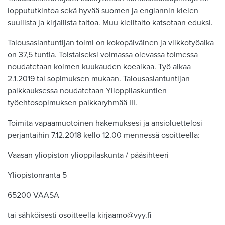
loppututkintoa sekä hyvää suomen ja englannin kielen
suullista ja kirjallista taitoa. Muu kielitaito katsotaan eduksi.
Talousasiantuntijan toimi on kokopäiväinen ja viikkotyöaika
on 37,5 tuntia. Toistaiseksi voimassa olevassa toimessa
noudatetaan kolmen kuukauden koeaikaa. Työ alkaa
2.1.2019 tai sopimuksen mukaan. Talousasiantuntijan
palkkauksessa noudatetaan Ylioppilaskuntien
työehtosopimuksen palkkaryhmää III.
Toimita vapaamuotoinen hakemuksesi ja ansioluettelosi
perjantaihin 7.12.2018 kello 12.00 mennessä osoitteella:
Vaasan yliopiston ylioppilaskunta / pääsihteeri
Yliopistonranta 5
65200 VAASA
tai sähköisesti osoitteella kirjaamo@vyy.fi