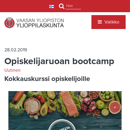
Siirry pääsisältöön
Hae
Valikko
28.02.2019
Opiskelijaruoan bootcamp
Uutinen
Kokkauskurssi opiskelijoille