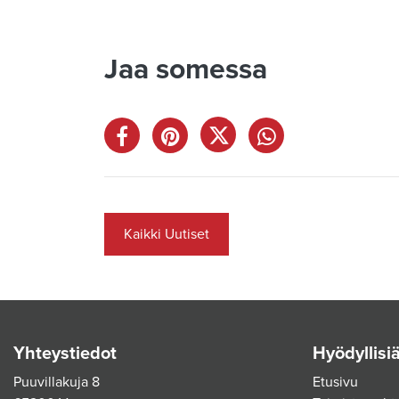
Jaa somessa
Kaikki Uutiset
Yhteystiedot
Hyödyllisiä
Puuvillakuja 8
Etusivu