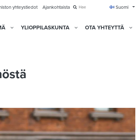
Avaa
miston yhteystiedot
Ajankohtaista
Suomi
Hae
MÄ
YLIOPPILASKUNTA
OTA YHTEYTTÄ
nöstä