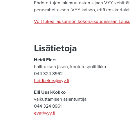
Ehdotettujen lakimuutosten sijaan VYY kehittäis
perusrahoituksen. VYY katsoo, että ensikertalaiski
Voit lukea lausunnon kokonaisuudessaan Lausu
Lisätietoja
Heidi Elers
hallituksen jäsen, koulutuspolitiikka
044 324 8962
heidi.elers@vyy.fi
Elli Uusi-Kokko
vaikuttamisen asiantuntija
044 324 8961
eva@vyy.fi