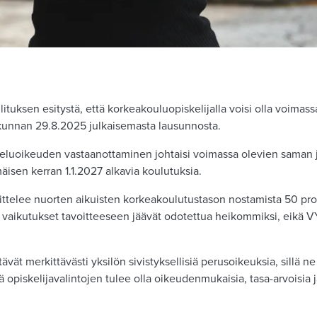
lituksen esitystä, että korkeakouluopiskelijalla voisi olla voima
skunnan 29.8.2025 julkaisemasta lausunnosta.
iskeluoikeuden vastaanottaminen johtaisi voimassa olevien saman
sen kerran 1.1.2027 alkavia koulutuksia.
oittelee nuorten aikuisten korkeakoulutustason nostamista 50 p
aikutukset tavoitteeseen jäävät odotettua heikommiksi, eikä VYY
.
 merkittävästi yksilön sivistyksellisiä perusoikeuksia, sillä ne r
 opiskelijavalintojen tulee olla oikeudenmukaisia, tasa-arvoisia 