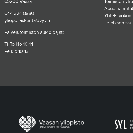
65200 Vaasa
Toimiston yht
Apua häirintät
044 324 8980
Yhteistyökum
ylioppilaskunta@vyy.fi
Leipiksen sau
Palvelutoimiston aukioloajat:
Ti-To klo 10-14
Pe klo 10-13