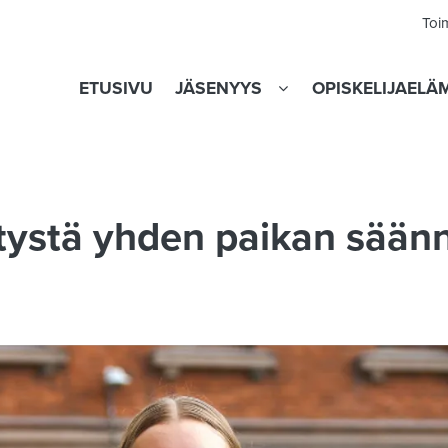
Toi
ETUSIVU
JÄSENYYS
OPISKELIJAELÄ
tystä yhden paikan sään