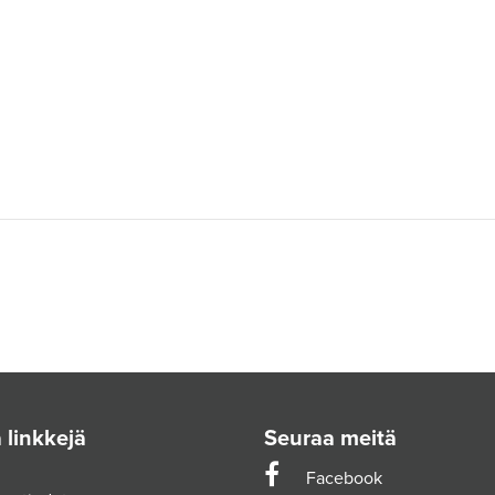
 linkkejä
Seuraa meitä
Facebook