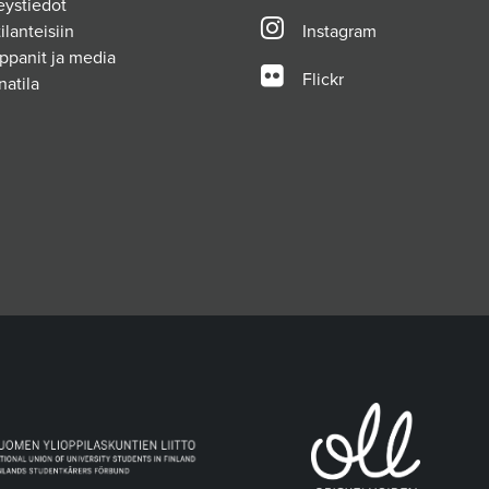
eystiedot
ilanteisiin
Instagram
ppanit ja media
Flickr
natila