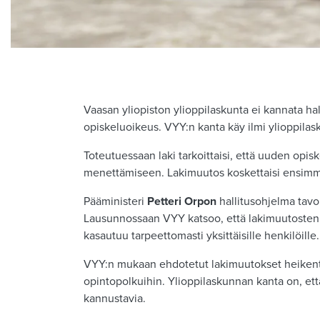
Vaasan yliopiston ylioppilaskunta ei kannata hal
opiskeluoikeus. VYY:n kanta käy ilmi ylioppila
Toteutuessaan laki tarkoittaisi, että uuden op
menettämiseen. Lakimuutos koskettaisi ensimmäi
Pääministeri
Petteri Orpon
hallitusohjelma tav
Lausunnossaan VYY katsoo, että lakimuutosten v
kasautuu tarpeettomasti yksittäisille henkilöille
VYY:n mukaan ehdotetut lakimuutokset heikentävät
opintopolkuihin. Ylioppilaskunnan kanta on, että
kannustavia.