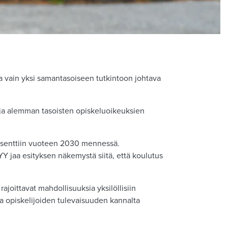
ssa vain yksi samantasoiseen tutkintoon johtava
 ja alemman tasoisten opiskeluoikeuksien
rosenttiin vuoteen 2030 mennessä.
 jaa esityksen näkemystä siitä, että koulutus
ajoittavat mahdollisuuksia yksilöllisiin
ja opiskelijoiden tulevaisuuden kannalta