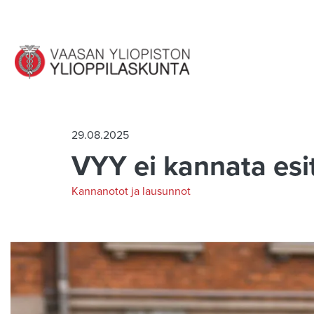
Siirry pääsisältöön
29.08.2025
VYY ei kannata esi
Kannanotot ja lausunnot