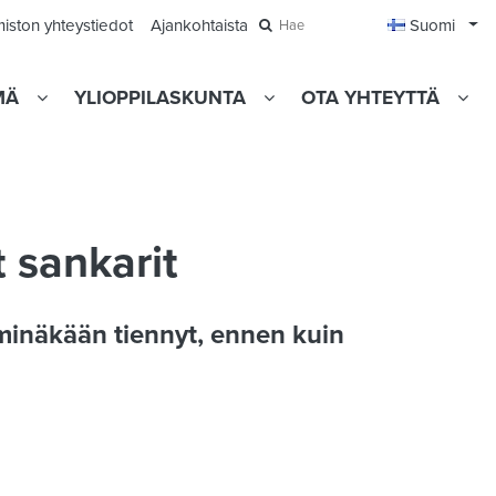
Avaa
miston yhteystiedot
Ajankohtaista
Suomi
Hae
MÄ
YLIOPPILASKUNTA
OTA YHTEYTTÄ
 sankarit
 minäkään tiennyt, ennen kuin