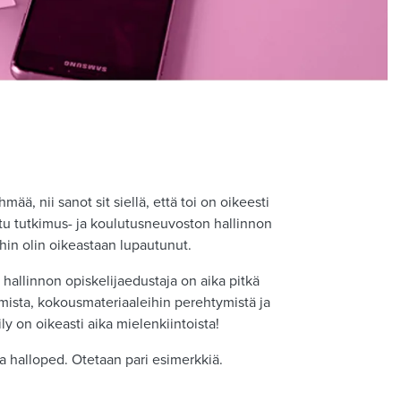
mää, nii sanot sit siellä, että toi on oikeesti
ittu tutkimus- ja koulutusneuvoston hallinnon
ihin olin oikeastaan lupautunut.
 hallinnon opiskelijaedustaja on aika pitkä
umista, kokousmateriaaleihin perehtymistä ja
ly on oikeasti aika mielenkiintoista!
sa halloped. Otetaan pari esimerkkiä.