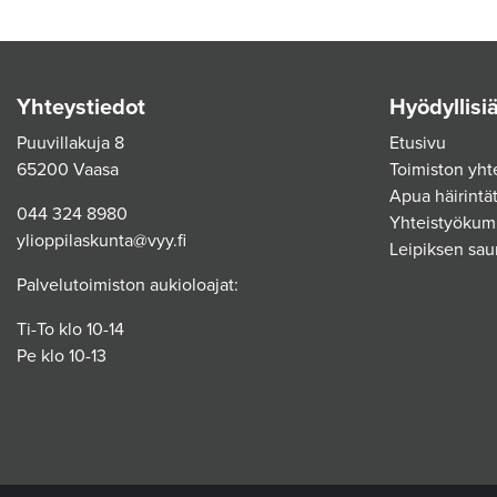
Yhteystiedot
Hyödyllisiä
Puuvillakuja 8
Etusivu
65200 Vaasa
Toimiston yht
Apua häirintät
044 324 8980
Yhteistyökum
ylioppilaskunta@vyy.fi
Leipiksen sau
Palvelutoimiston aukioloajat:
Ti-To klo 10-14
Pe klo 10-13