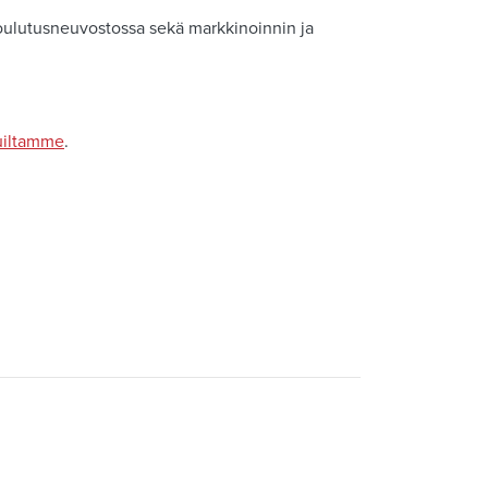
oulutusneuvostossa sekä markkinoinnin ja
vuiltamme
.