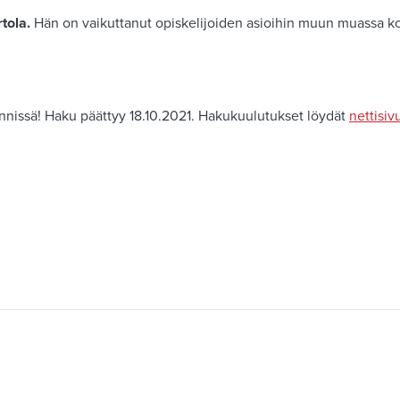
rtola.
Hän
on vaikuttanut opiskelijoiden asioihin muun muassa k
ynnissä! Haku päättyy 18.10.2021. Hakukuulutukset löydät
nettisi