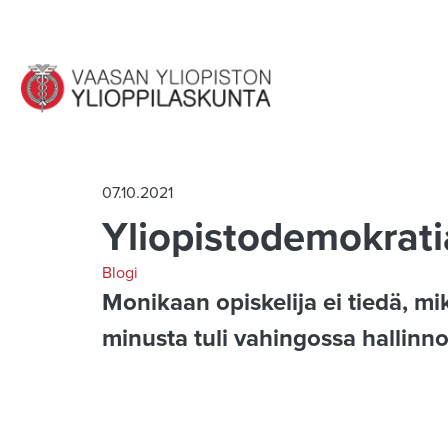
Siirry pääsisältöön
07.10.2021
Yliopistodemokratia
Blogi
Monikaan opiskelija ei tiedä, m
minusta tuli vahingossa hallinno