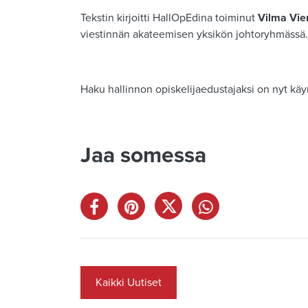
Tekstin kirjoitti HallOpEdina toiminut
Vilma Vie
viestinnän akateemisen yksikön johtoryhmässä.
Haku hallinnon opiskelijaedustajaksi on nyt kä
Jaa somessa
Kaikki Uutiset