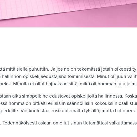
ttä mitä siellä puhuttiin. Ja jos ne on tekemässä jotain oikeesti tyh
 hallinnon opiskelijaedustajana toimimisesta. Minut oli juuri val
eksi. Minulla ei ollut hajuakaan siitä, mikä oli homman juju ja m
taan aika simppeli: he edustavat opiskelijoita hallinnossa. Koska
sä homma on pitkälti erilaisiin säännöllisiin kokouksiin osallist
opedeille. Voi kuulostaa ensikuulemalta tylsältä, mutta hallopedei
a. Todennäköisesti asiaan on ollut sinun tietämättäsi vaikuttamas