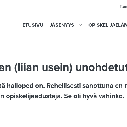
Toi
ETUSIVU
JÄSENYYS
OPISKELIJAELÄ
n (liian usein) unohdetut
ikä halloped on. Rehellisesti sanottuna en
n opiskelijaedustaja. Se oli hyvä vahinko.