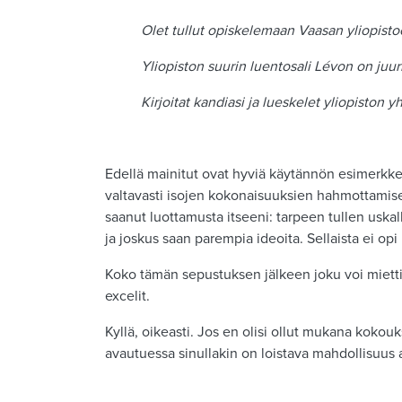
Olet tullut opiskelemaan Vaasan yliopisto
Yliopiston suurin luentosali Lévon on juur
Kirjoitat kandiasi ja lueskelet yliopiston
Edellä mainitut ovat hyviä käytännön esimerkkej
valtavasti isojen kokonaisuuksien hahmottamisest
saanut luottamusta itseeni: tarpeen tullen uska
ja joskus saan parempia ideoita. Sellaista ei op
Koko tämän sepustuksen jälkeen joku voi miettiä
excelit.
Kyllä, oikeasti. Jos en olisi ollut mukana kokouk
avautuessa sinullakin on loistava mahdollisuus 