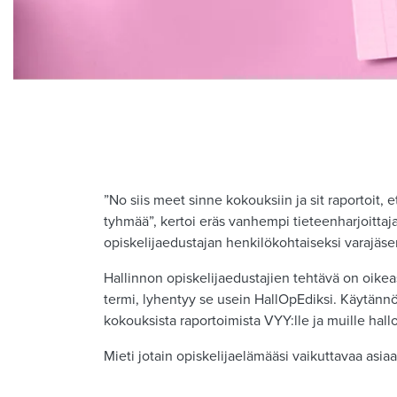
”No siis meet sinne kokouksiin ja sit raportoit, e
tyhmää”, kertoi eräs vanhempi tieteenharjoittaja
opiskelijaedustajan henkilökohtaiseksi varajäsen
Hallinnon opiskelijaedustajien tehtävä on oikeas
termi, lyhentyy se usein HallOpEdiksi. Käytännös
kokouksista raportoimista VYY:lle ja muille hall
Mieti jotain opiskelijaelämääsi vaikuttavaa asia