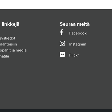
 linkkejä
Seuraa meitä
Facebook
eystiedot
ilanteisiin
Instagram
ppanit ja media
Flickr
natila