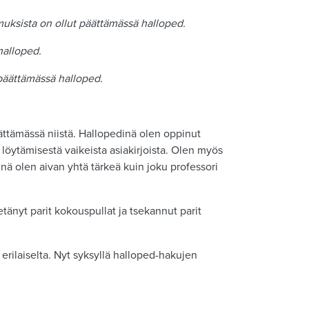
muksista on ollut päättämässä halloped.
halloped.
 päättämässä halloped.
ättämässä niistä. Hallopedinä olen oppinut
 löytämisestä vaikeista asiakirjoista. Olen myös
nä olen aivan yhtä tärkeä kuin joku professori
tänyt parit kokouspullat ja tsekannut parit
 erilaiselta. Nyt syksyllä halloped-hakujen