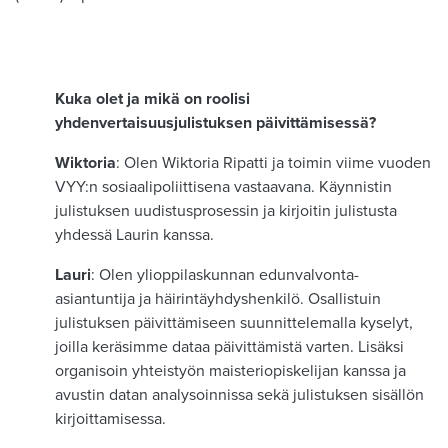
Kuka olet ja mikä on roolisi
yhdenvertaisuusjulistuksen päivittämisessä?
Wiktoria
: Olen Wiktoria Ripatti ja toimin viime vuoden
VYY:n sosiaalipoliittisena vastaavana. Käynnistin
julistuksen uudistusprosessin ja kirjoitin julistusta
yhdessä Laurin kanssa.
Lauri
: Olen ylioppilaskunnan edunvalvonta-
asiantuntija ja häirintäyhdyshenkilö. Osallistuin
julistuksen päivittämiseen suunnittelemalla kyselyt,
joilla keräsimme dataa päivittämistä varten. Lisäksi
organisoin yhteistyön maisteriopiskelijan kanssa ja
avustin datan analysoinnissa sekä julistuksen sisällön
kirjoittamisessa.