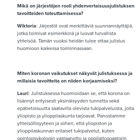
Mikä on järjestöjen rooli yhdenvertaisuusjulistuksen
tavoitteiden toteuttamisessa?
Wiktoria
: Järjestöt ovat merkittäviä suunnannäyttäjiä,
jotka toimivat esimerkkinä ja luovat turvallista
yhteisöä. Tämän vuoksi heidän tulee ottaa julistus
huomioon kaikessa toiminnassaan.
Miten koronan vaikutukset näkyvät julistuksessa ja
millaisia tavoitteita on niiden korjaamiseksi?
Lauri
: Julistuksessa huomioidaan se, että korona on
lisännyt erityisesti yksinäisyyden tunnetta sekä
epätietoisuutta saatavilla olevista tukipalveluista, joita
yliopisto ja ylioppilaskunta tarjoavat. Panostamme
yhteisöllisyyteen ja siihen, että yliopiston ja
ylioppilaskunnan erilaiset tukipalvelut, kuten
opintopsykologin vastaanotto ja oppilaitospastorin