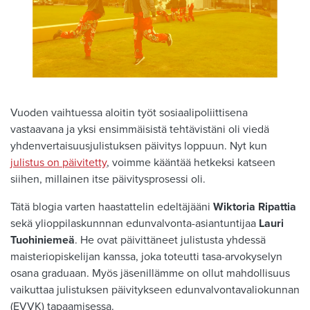
Vuoden vaihtuessa aloitin työt sosiaalipoliittisena
vastaavana ja yksi ensimmäisistä tehtävistäni oli viedä
yhdenvertaisuusjulistuksen päivitys loppuun. Nyt kun
julistus on päivitetty
, voimme kääntää hetkeksi katseen
siihen, millainen itse päivitysprosessi oli.
Tätä blogia varten haastattelin edeltäjääni
Wiktoria Ripattia
sekä ylioppilaskunnnan edunvalvonta-asiantuntijaa
Lauri
Tuohiniemeä
. He ovat päivittäneet julistusta yhdessä
maisteriopiskelijan kanssa, joka toteutti tasa-arvokyselyn
osana graduaan. Myös jäsenillämme on ollut mahdollisuus
vaikuttaa julistuksen päivitykseen edunvalvontavaliokunnan
(EVVK) tapaamisessa.