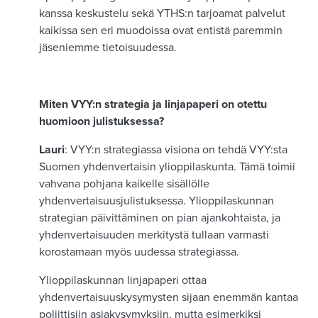
kanssa keskustelu sekä YTHS:n tarjoamat palvelut
kaikissa sen eri muodoissa ovat entistä paremmin
jäseniemme tietoisuudessa.
Miten VYY:n strategia ja linjapaperi on otettu
huomioon julistuksessa?
Lauri
: VYY:n strategiassa visiona on tehdä VYY:sta
Suomen yhdenvertaisin ylioppilaskunta. Tämä toimii
vahvana pohjana kaikelle sisällölle
yhdenvertaisuusjulistuksessa. Ylioppilaskunnan
strategian päivittäminen on pian ajankohtaista, ja
yhdenvertaisuuden merkitystä tullaan varmasti
korostamaan myös uudessa strategiassa.
Ylioppilaskunnan linjapaperi ottaa
yhdenvertaisuuskysymysten sijaan enemmän kantaa
poliittisiin asiakysymyksiin, mutta esimerkiksi